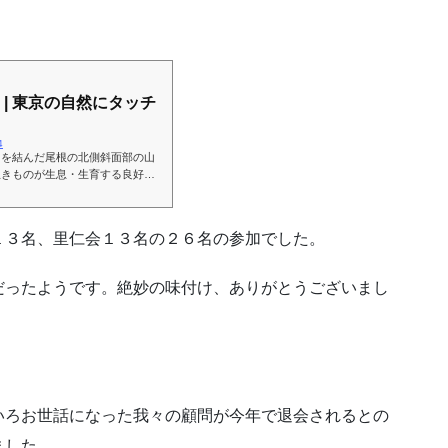
| 東京の自然にタッチ
4
山を結んだ尾根の北側斜面部の山
生きものが生息・生育する良好な
る間伐や道づくりは迫力がありま
１３名、里仁会１３名の２６名の参加でした。
だったようです。絶妙の味付け、ありがとうございまし
いろお世話になった我々の顧問が今年で退会されるとの
ました。