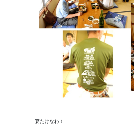
宴たけなわ！