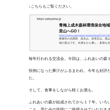
↓こちらもご覧ください。
tokyo-satoyama.jp
青梅上成木森林環境保全地域 
里山へGO！
https://tokyo-satoyama.jp/map/detail?cId=18
青梅市の北西部、高水山、岩茸石山、黒
地の里山です。水源をかん養し、多様な
森林が広がっています。山の奥で体験す
す。
毎年行われる交流会。今回は、ふれあいの森
恒例になった豚汁がふるまわれ、今年も好評
た。
そして、食事をしながら軽くお酒も。
ふれあいの森が結成されてから１７年。いろ
こと。里仁会の皆様にご挨拶させていただき