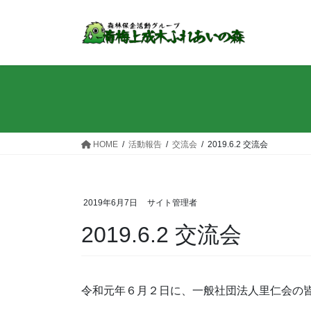
コ
ナ
ン
ビ
テ
ゲ
ン
ー
ツ
シ
へ
ョ
ス
ン
キ
に
ッ
移
HOME
活動報告
交流会
2019.6.2 交流会
プ
動
2019年6月7日
サイト管理者
2019.6.2 交流会
令和元年６月２日に、一般社団法人里仁会の